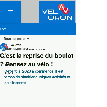
Post
Tous les posts
VelOron
Tous les posts
8 janv. 2023
1 min de lecture
C'est la reprise du boulot
VTT
? Pensez au vélo !
Route
Cette fois, 2023 a commencé. Il est 
Divers
temps de planifier quelques activités et 
de s'inscrire: