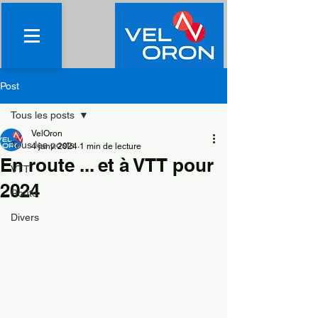
Post
Tous les posts
VelOron
Tous les posts
4 janv. 2024
1 min de lecture
En route ... et à VTT pour
VTT
2024
Route
Divers