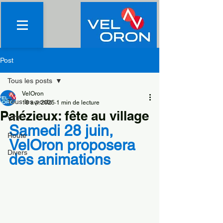
Post
Tous les posts
VelOron
Tous les posts
18 avr. 2025
1 min de lecture
Palézieux: fête au village
VTT
Samedi 28 juin, 
Route
VelOron proposera 
Divers
des animations