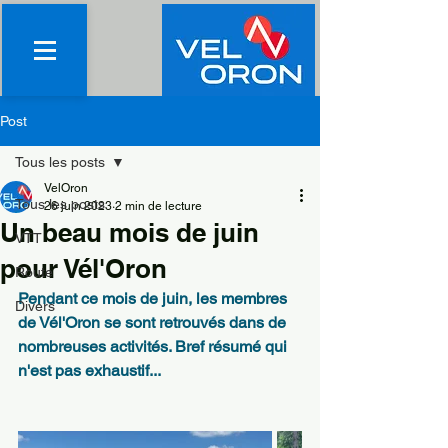
Post
Tous les posts
VelOron
Tous les posts
26 juin 2023
2 min de lecture
Un beau mois de juin
VTT
pour Vél'Oron
Route
Pendant ce mois de juin, les membres 
Divers
de Vél'Oron se sont retrouvés dans de 
nombreuses activités. Bref résumé qui 
n'est pas exhaustif... 