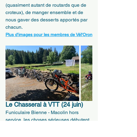
(quasiment autant de routards que de 
croteux), de manger ensemble et de 
nous gaver des desserts apportés par 
chacun.
Plus d'images pour les membres de Vél'Oron
Le Chasseral à VTT (24 juin)
Funiculaire Bienne - Macolin hors 
service, les choses sérieuses débutent 
de suite pour 8 vttistes, dont 2 à la 
seule force des mollets.