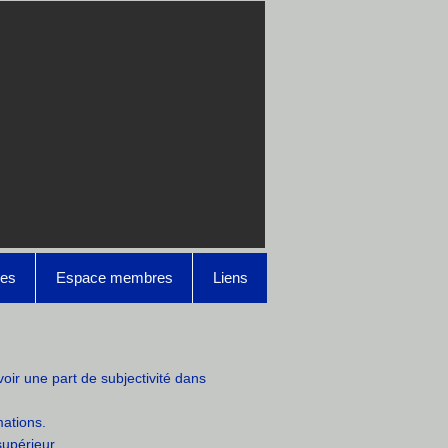
es
Espace membres
Liens
oir une part de subjectivité dans
rmations.
supérieur.