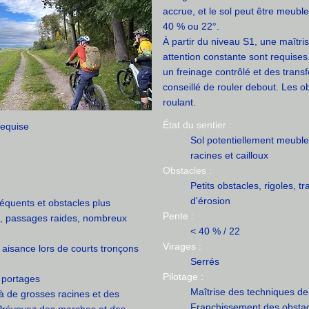
accrue, et le sol peut être meubl
40 % ou 22°.
À partir du niveau S1, une maîtr
attention constante sont requises
un freinage contrôlé et des transf
conseillé de rouler debout. Les o
roulant.
État du sentier :
requise
Sol potentiellement meuble,
racines et cailloux
Obstacles :
Petits obstacles, rigoles, t
d'érosion
réquents et obstacles plus
Pente :
x, passages raides, nombreux
< 40 % / 22
Virages :
aisance lors de courts tronçons
Serrés
Pilotage :
 portages
Maîtrise des techniques de
 à de grosses racines et des
Franchissement des obsta