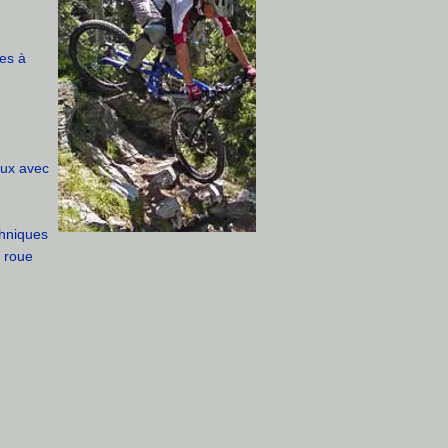
es à
eux avec
chniques
e roue