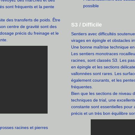
 Prévoyez des marches et des
possible
és sont fréquents et la pente
te des transferts de poids. Être
S3 / Difficile
son centre de gravité sont des
dosage précis du freinage et le
Sentiers avec difficultés souten
nte.
virages en épingle et obstacles im
Une bonne maîtrise technique en
Les sentiers monotraces rocaille
racines, sont classés S3. Les pa
en épingle et les sections délicat
vallonnées sont rares. Les surface
également courants, et les pente
fréquentes.
Bien que les sections de niveau de
techniques de trial, une excellent
constante sont essentielles pour 
précis et un très bon équilibre so
rosses racines et pierres