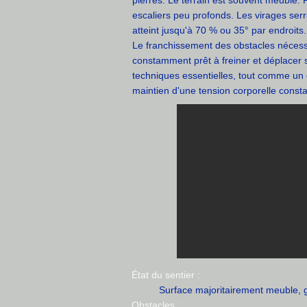
pierres. Le terrain est souvent meuble.
escaliers peu profonds. Les virages serr
atteint jusqu'à 70 % ou 35° par endroits.
Le franchissement des obstacles nécessi
constamment prêt à freiner et déplacer 
techniques essentielles, tout comme un 
maintien d'une tension corporelle consta
État du sentier :
Surface majoritairement meuble, g
Obstacles :