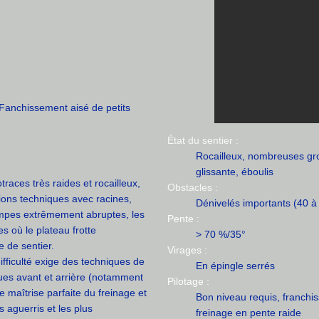
Fanchissement aisé de petits
État du sentier :
Rocailleux, nombreuses gro
glissante, éboulis
aces très raides et rocailleux,
Obstacles :
ions techniques avec racines,
Dénivelés importants (40 à
ampes extrêmement abruptes, les
Pente :
s où le plateau frotte
> 70 %/35°
e de sentier.
Virages :
ifficulté exige des techniques de
En épingle serrés
ues avant et arrière (notamment
Pilotage :
e maîtrise parfaite du freinage et
Bon niveau requis, franchis
us aguerris et les plus
freinage en pente raide