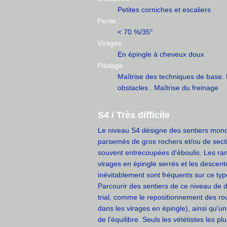
Petites corniches et escaliers
Pente :
< 70 %/35°
Virages :
En épingle à cheveux doux
Pilotage :
Maîtrise des techniques de base. 
obstacles . Maîtrise du freinage
S4 / Très difficile
Le niveau S4 désigne des sentiers monotr
parsemés de gros rochers et/ou de sect
souvent entrecoupées d'éboulis. Les r
virages en épingle serrés et les descente
inévitablement sont fréquents sur ce typ
Parcourir des sentiers de ce niveau de d
trial, comme le repositionnement des ro
dans les virages en épingle), ainsi qu'un
de l'équilibre. Seuls les vététistes les pl