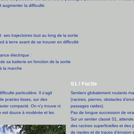
augmenter la difficulté.
 ses trajectoires tout au long de la sortie
ed à terre avant de se trouver en difficulté
tance électrique :
e sa batterie en fonction de la sortie
e à la marche
S1 / Facile
iculté particulière. Il s'agit
Sentiers globalement roulants ma
 prairies lisses, sur des
(racines, pierres, obstacles d’env
avier compacté. On n'y trouve ni
passages raides).
te est douce à modérée et les
Pas de longue succession de vir
Sur un sentier classé S1, attend
des racines superficielles et des 
de rigoles et de traces d'érosion 