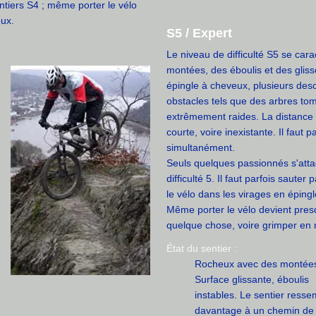
tiers S4 ; même porter le vélo
ux.
S5 / Expert
Le niveau de difficulté S5 se car
montées, des éboulis et des gliss
épingle à cheveux, plusieurs des
obstacles tels que des arbres to
extrêmement raides. La distance 
courte, voire inexistante. Il faut p
simultanément.
Seuls quelques passionnés s'atta
difficulté 5. Il faut parfois saute
le vélo dans les virages en éping
Même porter le vélo devient presq
quelque chose, voire grimper en
État du sentier :
Rocheux avec des montée
Surface glissante, éboulis
instables. Le sentier resse
davantage à un chemin de