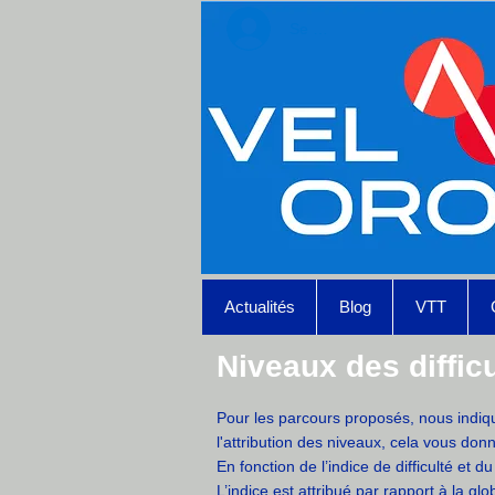
Se connecter
Actualités
Blog
VTT
Niveaux des difficu
Pour les parcours proposés, nous indiquo
l'attribution des niveaux, cela vous don
En fonction de l’indice de difficulté et d
L’indice est attribué par rapport à la g