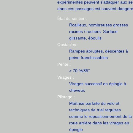
expérimentés peuvent s'attaquer aux sen
dans ces passages est souvent dangere
État du sentier :
Rcailleux, nombreuses grosses
racines / rochers. Surface
glissante, éboulis
Obstacles :
Rampes abruptes, descentes à
peine franchissables
Pente :
> 70 %/35°
Virages :
Virages successif en épingle à
cheveux
Pilotage :
Maîtrise parfaite du vélo et
techniques de trial requises
comme le repositionnement de la
roue arrière dans les virages en
épingle