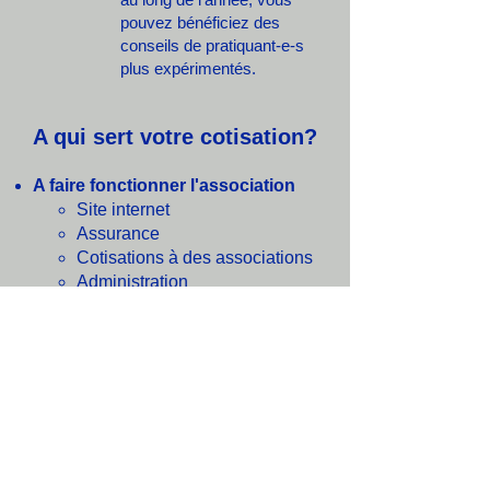
pouvez bénéficiez des
conseils de pratiquant-e-s
plus expérimentés.
A qui sert votre cotisation?
A faire fonctionner l'association
Site internet
Assurance
Cotisations à des associations
Administration
A contribuer au financement
d'activités
Grillades d'été
Week-end du Jeûne
Sortie des
Feuilles mortes