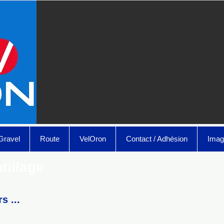
Gravel
Route
VelOron
Contact / Adhésion
Imag
tillage
s ...