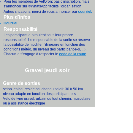
Pour les membres de VelOron: pas d'inscription, mais
s'annoncer sur ©WhatsApp facilite l'organisation.
Autres situations: merci de vous annoncer par
courriel
.
Plus d'infos
Courriel
Responsabilité
Les participant-e-s roulent sous leur propre
responsabilité. Le responsable de la sortie se réserve
la possibilité de modifier l'itinéraire en fonction des
conditions météo, du niveau des participant-e-s, ...).
Chacun-e s'engage à respecter le
code de la route
Gravel jeudi soir
Genre de sorties
selon les heures de coucher du soleil: 30 à 50 km
niveau adapté en fonction des participant-e-s
Vélo de type gravel, urbain ou tout chemin, musculaire
ou à assistance électrique
Départs
Palézieux-village (collège)
ou
Attalens (restaurant Hôtel de Ville)
Les changements sont communiqués par ©WhatsApp