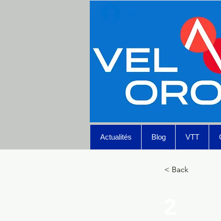
Se connecter
Actualités
Blog
VTT
< Back
2