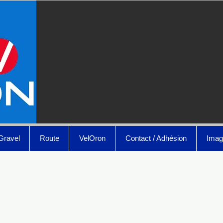
Gravel
Route
VelOron
Contact / Adhésion
Imag