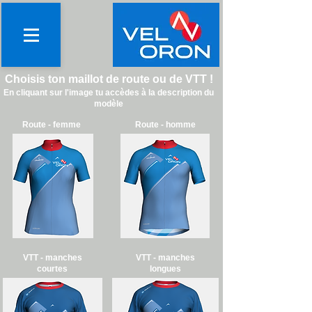
Choisis ton maillot de route ou de VTT !
En cliquant sur l'image tu accèdes à la description du
modèle
Route - femme
Route - homme
VTT - manches
VTT - manches
courtes
longues