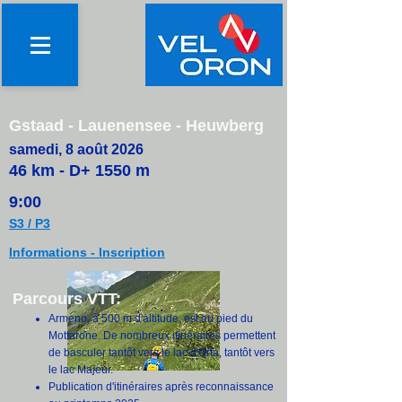
Gstaad - Lauenensee - Heuwberg
samedi, 8 août 2026
46 km - D+ 1550 m
9:00
S3 / P
3
Informations - Inscription
Parcours VTT:
Armeno, à 500 m d'altitude, est au pied du
Mottarone. De nombreux itinéraires permettent
de basculer tantôt vers le lac d'Orta, tantôt vers
le lac Majeur.
Publication d'itinéraires après reconnaissance