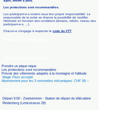
alpin, même à pied.
Les protections sont recommandées.
Les participant-e-s roulent sous leur propre responsabilité. Le
responsable de la sortie se réserve la possibilité de modifier
l'itinéraire en fonction des conditions (terrains, météo, niveau des
participant-e-s, ...).
Chacun-e s'engage à respecter le
code du VTT
Trace au format gpx
Autres informations
Prendre un pique-nique
Les protections sont recommandées
Prévoir des vêtements adaptés à la montagne et l'altitude
Magic Pass accepté
Abonnement pour les 3 remontées mécaniques: CHF 58.--
Rendez-vous
Départ 9:00 - Zweisimmen - Station de départ du télécabine
Rinderberg (Lenkstrasse 28)