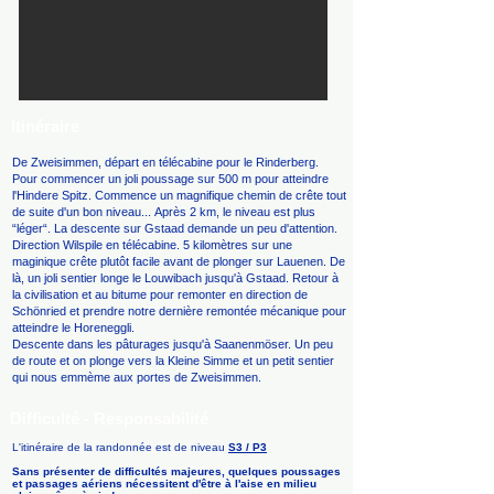
Itinéraire
De Zweisimmen, départ en télécabine pour le Rinderberg.
Pour commencer un joli poussage sur 500 m pour atteindre
l'Hindere Spitz. Commence un magnifique chemin de crête tout
de suite d'un bon niveau... Après 2 km, le niveau est plus
“léger“. La descente sur Gstaad demande un peu d'attention.
Direction Wilspile en télécabine. 5 kilomètres sur une
maginique crête plutôt facile avant de plonger sur Lauenen. De
là, un joli sentier longe le Louwibach jusqu'à Gstaad. Retour à
la civilisation et au bitume pour remonter en direction de
Schönried et prendre notre dernière remontée mécanique pour
atteindre le Horeneggli.
Descente dans les pâturages jusqu'à Saanenmöser. Un peu
de route et on plonge vers la Kleine Simme et un petit sentier
qui nous emmème aux portes de Zweisimmen.
Difficulté - Responsabilité
L'itinéraire de la randonnée est de niveau
S3 / P
3
Sans présenter de difficultés majeures, quelques poussages
et passages aériens nécessitent d'être à l'aise en milieu