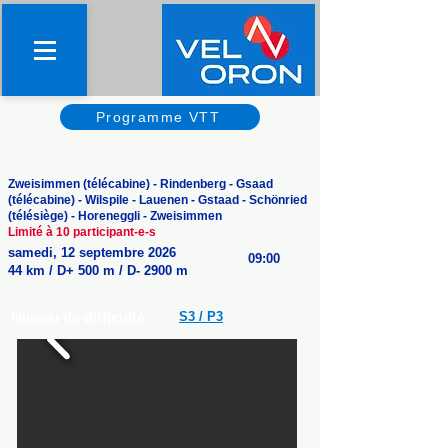
Programme VTT
3 sommets autour de Gstaad
Zweisimmen (télécabine) - Rindenberg - Gsaad
(télécabine) - Wilspile - Lauenen - Gstaad - Schönried
(télésiège) - Horeneggli - Zweisimmen
Limité à 10 participant-e-s
samedi, 12 septembre 2026
09:00
44 km / D+ 500 m / D- 2900 m
Niveau de difficulté
S3 / P
3