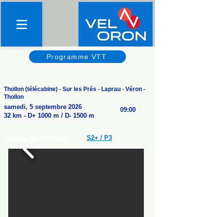
Programme VTT
Tour des Mémises
Thollon (télécabine) - Sur les Prés - Laprau - Véron -
Thollon
samedi, 5 septembre 2026
09:00
32 km - D+ 1000 m / D- 1500 m
Niveau de difficulté
S2+ / P
3