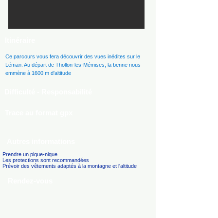
Itinéraire
Ce parcours vous fera découvrir des vues inédites sur le
Léman. Au départ de Thollon-les-Mémises, la benne nous
emmène à 1600 m d'altitude
Difficulté - Responsabilité
Trace au format gpx
Autres informations
Prendre un pique-nique
Les protections sont recommandées
Prévoir des vêtements adaptés à la montagne et l'altitude
Rendez-vous