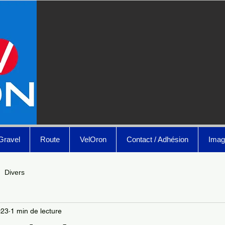
Gravel
Route
VelOron
Contact / Adhésion
Imag
Divers
023
1 min de lecture