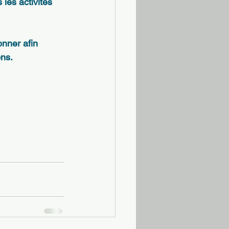
les activités 
nner afin 
ons.