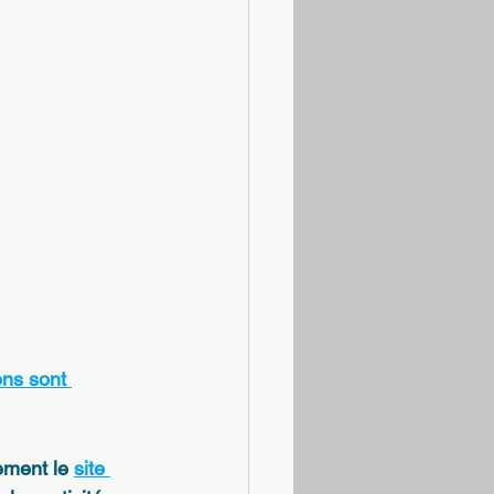
ons sont 
ement le
site 