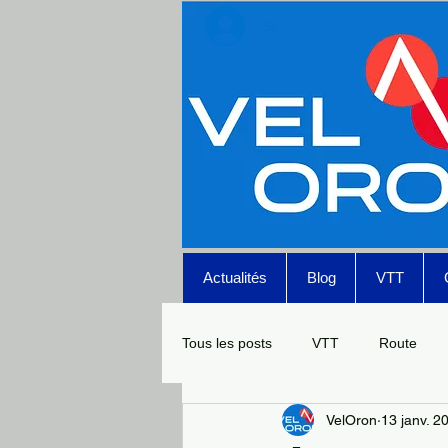
Se connecter
Actualités
Blog
VTT
Tous les posts
VTT
Route
VelOron
13 janv. 2