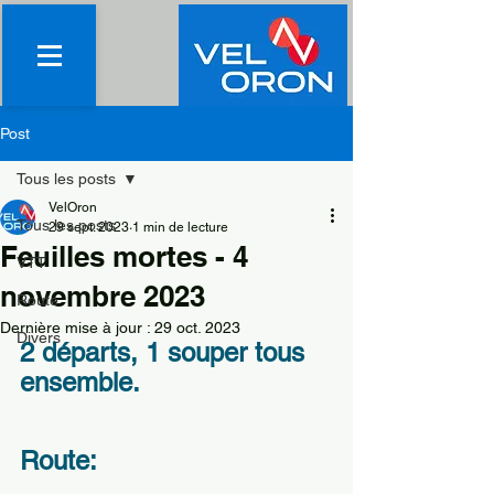
Post
Tous les posts
VelOron
Tous les posts
29 sept. 2023
1 min de lecture
Feuilles mortes - 4
VTT
novembre 2023
Route
Dernière mise à jour :
29 oct. 2023
Divers
2 départs, 1 souper tous 
ensemble.
Route: