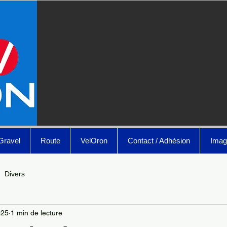
Gravel
Route
VelOron
Contact / Adhésion
Imag
Divers
025
1 min de lecture