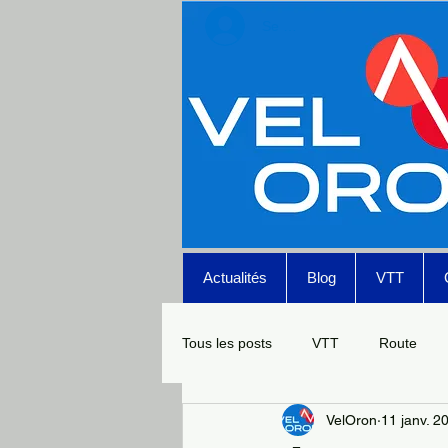
Se connecter
Actualités
Blog
VTT
Tous les posts
VTT
Route
VelOron
11 janv. 2