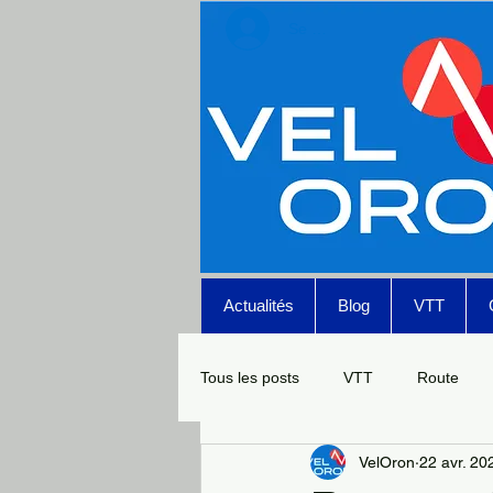
Se connecter
Actualités
Blog
VTT
Tous les posts
VTT
Route
VelOron
22 avr. 20