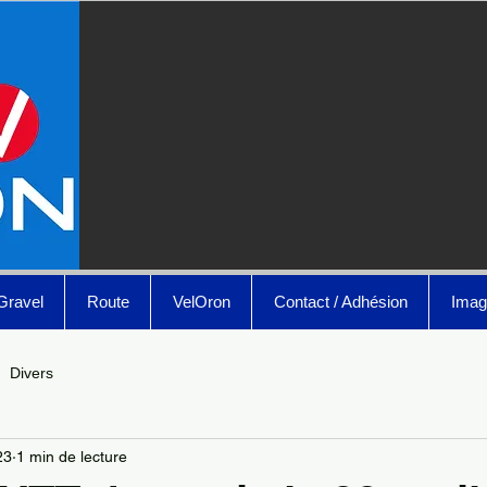
Gravel
Route
VelOron
Contact / Adhésion
Imag
Divers
23
1 min de lecture