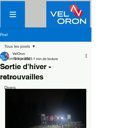
Post
Tous les posts
VelOron
Tous les posts
13 févr. 2025
1 min de lecture
Sortie d'hiver -
VTT
retrouvailles
Route
Divers