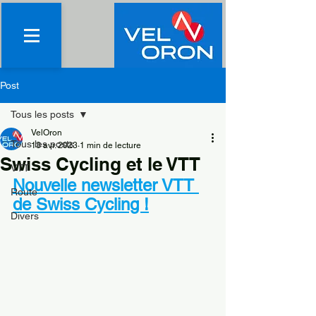
Post
Tous les posts
VelOron
Tous les posts
13 avr. 2023
1 min de lecture
Swiss Cycling et le VTT
VTT
Nouvelle newsletter VTT 
Route
de Swiss Cycling !
Divers